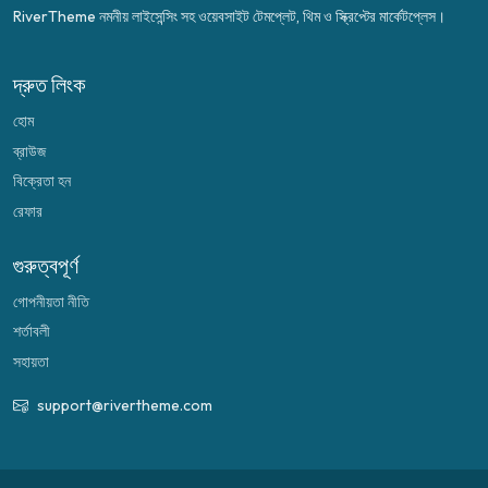
RiverTheme নমনীয় লাইসেন্সিং সহ ওয়েবসাইট টেমপ্লেট, থিম ও স্ক্রিপ্টের মার্কেটপ্লেস।
দ্রুত লিংক
হোম
ব্রাউজ
বিক্রেতা হন
রেফার
গুরুত্বপূর্ণ
গোপনীয়তা নীতি
শর্তাবলী
সহায়তা
support@rivertheme.com