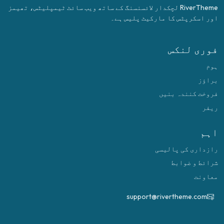
RiverTheme لچکدار لائسنسنگ کے ساتھ ویب سائٹ ٹیمپلیٹس، تھیمز
اور اسکرپٹس کا مارکیٹ پلیس ہے۔
فوری لنکس
ہوم
براؤز
فروخت کنندہ بنیں
ریفر
اہم
رازداری کی پالیسی
شرائط و ضوابط
معاونت
support@rivertheme.com