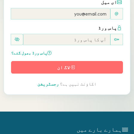
ای میل
پاس ورڈ
پاس ورڈ بھول گئے؟
لاگ ان
اکاؤنٹ نہیں ہے؟
رجسٹریشن
ہمارے بارے میں