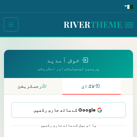
THEME
RIVER
خوش آمدید
پریمیم ٹیمپلیٹس اور اسکرپٹس
لاگ ان
رجسٹریشن
Google کے ساتھ جاری رکھیں
یا ای میل کے ساتھ جاری رکھیں