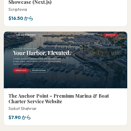
Showcase (Next.js)
Scriptovia
$16.50 から
The Anchor Point – Premium Marina & Boat
Charter Service Website
Soikot Shahriar
$7.90 から