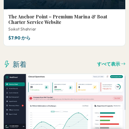
The Anchor Point – Premium Marina & Boat
Charter Service Website
Soikot Shahriar
$7.90 から
新着
すべて表示