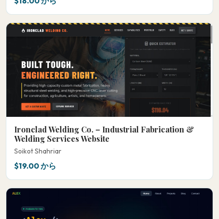
$18.00 から
Ironclad Welding Co. – Industrial Fabrication &
Welding Services Website
Soikot Shahriar
$19.00 から