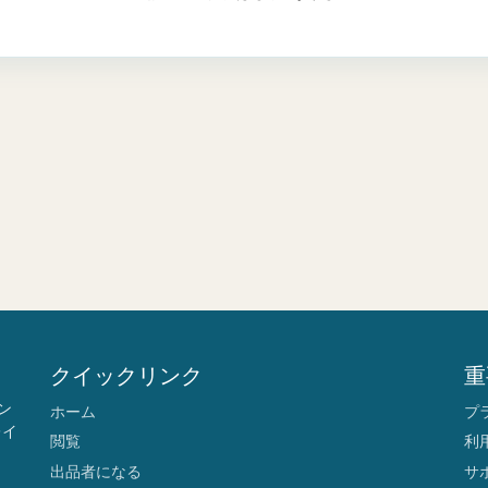
クイックリンク
重
ン
ホーム
プ
レイ
閲覧
利
出品者になる
サ