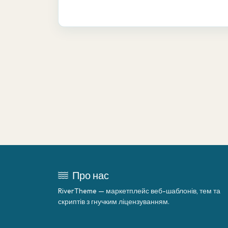
Про нас
RiverTheme — маркетплейс веб-шаблонів, тем та
скриптів з гнучким ліцензуванням.