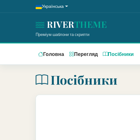
Українська
RIVER
THEME
Преміум шаблони та скрипти
Головна
Перегляд
Посібники
Посібники