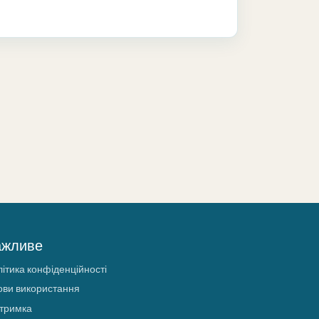
ажливе
ітика конфіденційності
ови використання
дтримка