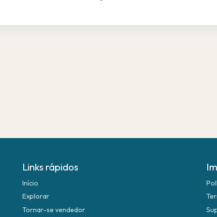
Links rápidos
Im
Início
Pol
Explorar
Ter
Tornar-se vendedor
Su