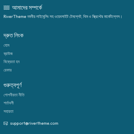
আমাদের সম্পর্কে
RiverTheme নমনীয় লাইসেন্সিং সহ ওয়েবসাইট টেমপ্লেট, থিম ও স্ক্রিপ্টের মার্কেটপ্লেস।
দ্রুত লিংক
হোম
ব্রাউজ
বিক্রেতা হন
রেফার
গুরুত্বপূর্ণ
গোপনীয়তা নীতি
শর্তাবলী
সহায়তা
support@rivertheme.com