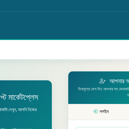
আপনার অ্য
বিনামূল্যে যোগ দিন, আপনার সব কেনাকা
িপ্ট মার্কেটপ্লেস
প
নাকাটা দেখুন, আপনি নিজের
লগইন